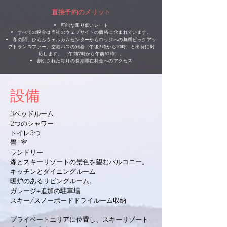
直接予約のメリット
可能な限り低いレート
すべての税金は当社のウェブサイトの価格に含まれています。
冬の間、ひらふウェルカムセンターからロッジへの無料ピックアッ
プトランスファー。空港バスの到着（午後3時から10時）と出発に対
応します。 （午前7時から午前10時）。
割引された毎月の長期滞在料金へのアクセス
設備
3ベッドルーム
2つのシャワー
トイレ3つ
畳1室
ランドリー
森とスキーリゾートの景色を望むバルコニー。
キッチンとダイニングルーム
暖炉のあるリビングルーム。
​
ガレージ+追加の駐車場
スキー/スノーボードドライルーム収納
プライベートエリアに位置し、スキーリゾート