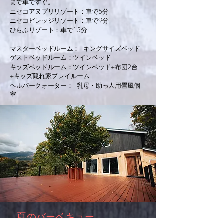
まで車ですぐ。
ニセコアヌプリリゾート：車で5分
ニセコビレッジリゾート：車で9分
ひらふリゾート：車で15分
マスターベッドルーム：
キングサイズベッド
ゲストベッドルーム：ツインベッド
キッズベッドルーム：ツインベッド+布団2台
+キッズ隠れ家プレイルーム
ヘルパークォーター：
乳母・助っ人用畳風個
室
夏のバーベキュー