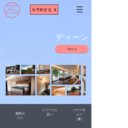
今予約する
ディーン
予約する
​リゾートに
バーベキ
無料の
近い
ュー
Wifi
（夏）