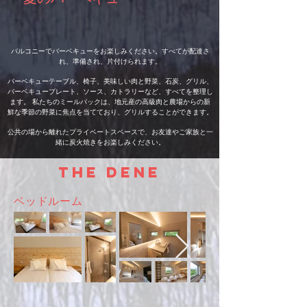
バルコニーでバーベキューをお楽しみください。すべてが配達さ
れ、準備され、片付けられます。
バーベキューテーブル、椅子、美味しい肉と野菜、石炭、グリル、
バーベキュープレート、ソース、カトラリーなど、すべてを整理し
ます。
​
私たちのミールパックは、地元産の高級肉と農場からの新
鮮な季節の野菜に焦点を当てており、グリルすることができます。
公共の場から離れたプライベートスペースで、お友達やご家族と一
緒に炭火焼きをお楽しみください。
​The Dene
ベッドルーム