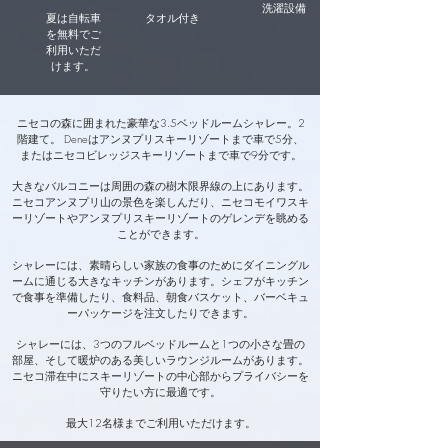
洗濯設備
夏は自転車
タオル付き
を無料でご
利用いただ
けます。
ニセコの森に囲まれた豪華な3.5ベッドルームシャレー。2
階建て。 Deneはアンヌプリスキーリゾートまで車で5分、
またはニセコビレッジスキーリゾートまで車で9分です。
大きなバルコニーは周囲の森の樹木限界線の上にあります。
ニセコアンヌプリ山の景色を楽しんだり、ニセコモイワスキ
ーリゾートやアンヌプリスキーリゾートのゲレンデを眺める
ことができます。
シャレーには、素晴らしい家族の食事のためにダイニングル
ームに通じる大きなキッチンがあります。シェフがキッチン
で食事を準備したり、食料品、朝食バスケット、バーベキュ
ーパッケージを注文したりできます。
シャレーには、3つのフルベッドルームと1つの小さな畳の
部屋、そして暖炉のある美しいラウンジルームがあります。
ニセコ滞在中にスキーリゾートの中心部からプライバシーを
守りたい方に最適です。
最大12名様までご利用いただけます。