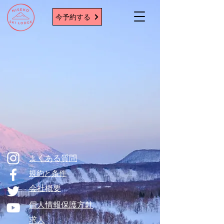
今予約する
​よくある質問
​規約と条件
​会社概要
個人情報保護方針
​求人